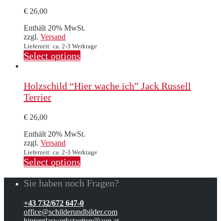
€
26,00
Enthält 20% MwSt.
zzgl.
Versand
Lieferzeit: ca. 2-3 Werktage
Select options
Holzschild “Hier wache ich” Jack Russell
Terrier
€
26,00
Enthält 20% MwSt.
zzgl.
Versand
Lieferzeit: ca. 2-3 Werktage
Select options
Sie haben noch Fragen?
+43 732/672 647-0
office@schilderundbilder.com
hinterglaswerkstaetten@aon.at